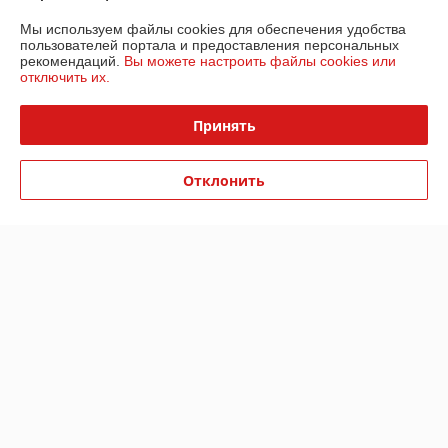
Мы используем файлы cookies для обеспечения удобства
График работы
пользователей портала и предоставления персональных
рекомендаций.
Вы можете настроить файлы cookies или
отключить их.
Полная версия сайта
Принять
Политика обработки cookies
Сайт создан на платформе Deal.by
Отклонить
Информация для покупателя
Юридическое лицо:
Частное торговое унитарное предприятие «Дело
Техники»
225644, Брестская область г. Лунинец ул. Бохоново,15н,каб.24.
Регистрационный номер ЕГР: 290854186
УНП: 290854186