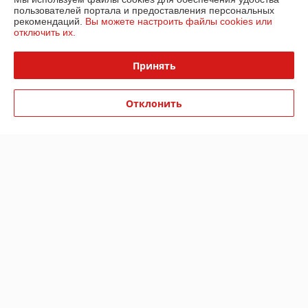
пользователей портала и предоставления персональных
Нейтрально
рекомендаций.
Вы можете настроить файлы cookies или
отключить их.
Доставка, оказалась, платная. Хотя написано от 700р бесплатно. 
Принять
Покупатель
25.09.2020
Отлично
Отклонить
Максимально быстро связались и доставили товар. Буду 
рекомендовать знакомым.
Показать все отзывы
О нас
Контакты
Доставка и оплата