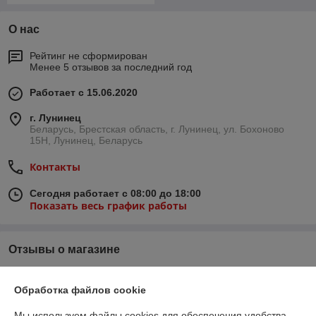
О нас
Рейтинг не сформирован
Менее 5 отзывов за последний год
Работает с 15.06.2020
г. Лунинец
Беларусь, Брестская область, г. Лунинец, ул. Бохоново
15Н, Лунинец, Беларусь
Контакты
Сегодня работает с 08:00 до 18:00
Показать весь график работы
Отзывы о магазине
8 отзывов за всё время
Обработка файлов cookie
Александр
21.02.2021
Мы используем файлы cookies для обеспечения удобства