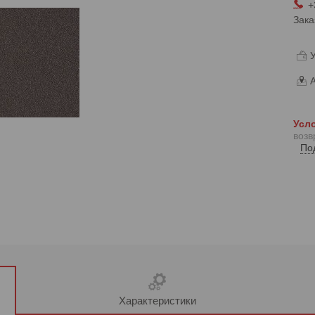
+
Зака
У
А
возв
По
Характеристики