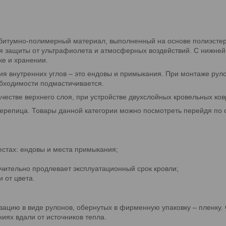
тумно-полимерный материал, выполненный на основе полиэстера (
я защиты от ультрафиолета и атмосферных воздействий. С нижне
ке и хранении.
 внутренних углов – это ендовы и примыкания. При монтаже руло
обходимости подмастичивается.
ачестве верхнего слоя, при устройстве двухслойных кровельных ков
ерепица. Товары данной категории можно посмотреть перейдя по 
естах: ендовы и места примыкания;
чительно продлевает эксплуатационный срок кровли;
 от цвета.
цию в виде рулонов, обернутых в фирменную упаковку – пленку.
ях вдали от источников тепла.