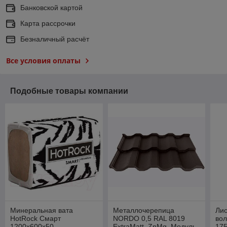
Банковской картой
Карта рассрочки
Безналичный расчёт
Все условия оплаты
Подобные товары компании
Минеральная вата
Металлочерепица
Ли
HotRock Смарт
NORDO 0,5 RAL 8019
вол
1200х600x50
ExtraMatt_ZnMg. Модуль
175