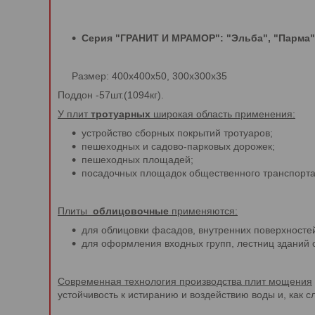
Серия "ГРАНИТ И МРАМОР": "Эльба", "Парма",
Размер: 400х400х50, 300х300х35
Поддон -57шт.(1094кг).
У плит
тротуарных
широкая область применения:
устройство сборных покрытий тротуаров;
пешеходных и садово-парковых дорожек;
пешеходных площадей;
посадочных площадок общественного транспорта
Плиты
облицовочные
применяются:
для облицовки фасадов, внутренних поверхносте
для оформления входных групп, лестниц зданий 
Современная технология производства плит мощения
устойчивость к истиранию и воздействию воды и, как 