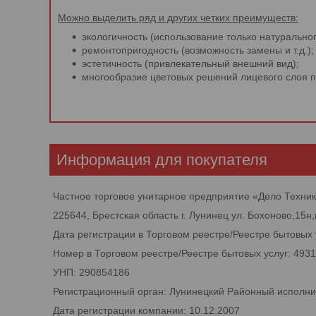
Можно выделить ряд и других четких преимуществ:
экологичность (использование только натуральног
ремонтопригодность (возможность замены и т.д.);
эстетичность (привлекательный внешний вид);
многообразие цветовых решений лицевого слоя 
Информация для покупателя
Частное торговое унитарное предприятие «Дело Техни
225644, Брестская область г. Лунинец ул. Бохоново,15н,
Дата регистрации в Торговом реестре/Реестре бытовых 
Номер в Торговом реестре/Реестре бытовых услуг: 493
УНП: 290854186
Регистрационный орган: Лунинецкий Районный исполни
Дата регистрации компании: 10.12.2007