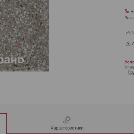
+
Зака
У
А
возв
По
Характеристики