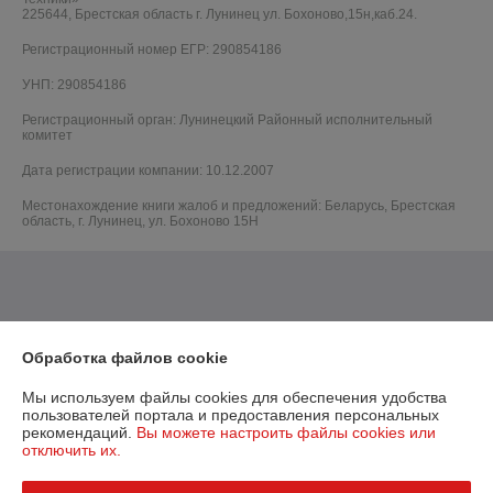
225644, Брестская область г. Лунинец ул. Бохоново,15н,каб.24.
Регистрационный номер ЕГР: 290854186
УНП: 290854186
Регистрационный орган: Лунинецкий Районный исполнительный
комитет
Дата регистрации компании: 10.12.2007
Местонахождение книги жалоб и предложений: Беларусь, Брестская
область, г. Лунинец, ул. Бохоново 15Н
Обработка файлов cookie
Мы используем файлы cookies для обеспечения удобства
пользователей портала и предоставления персональных
рекомендаций.
Вы можете настроить файлы cookies или
отключить их.