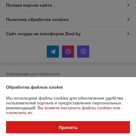
Полная версия сайта
Политика обработки cookies
Сайт создан на платформе Deal.by
Информация для покупателя
Юридическое лицо:
Частное торговое унитарное предприятие «Дело
Обработка файлов cookie
Техники»
225644, Брестская область г. Лунинец ул. Бохоново,15н,каб.24.
Мы используем файлы cookies для обеспечения удобства
Регистрационный номер ЕГР: 290854186
пользователей портала и предоставления персональных
рекомендаций.
Вы можете настроить файлы cookies или
УНП: 290854186
отключить их.
Регистрационный орган: Лунинецкий Районный исполнительный
комитет
Принять
Дата регистрации компании: 10.12.2007