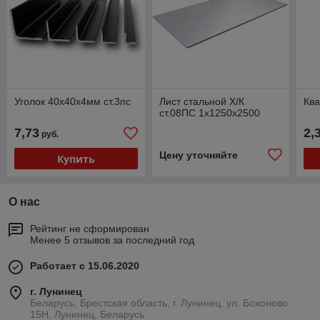
Уголок 40х40х4мм ст.3пс
Лист стальной Х/К
Ква
ст.08ПС 1х1250х2500
7,73
2,
руб.
Цену уточняйте
Купить
О нас
Рейтинг не сформирован
Менее 5 отзывов за последний год
Работает с 15.06.2020
г. Лунинец
Беларусь, Брестская область, г. Лунинец, ул. Бохоново
15Н, Лунинец, Беларусь