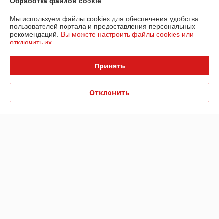
Обработка файлов cookie
Контакты
Мы используем файлы cookies для обеспечения удобства
Доставка и оплата
пользователей портала и предоставления персональных
рекомендаций.
Вы можете настроить файлы cookies или
отключить их.
График работы
Принять
Полная версия сайта
Отклонить
Политика обработки cookies
Сайт создан на платформе Deal.by
Информация для покупателя
Юридическое лицо:
Частное торговое унитарное предприятие «Дело
Техники»
225644, Брестская область г. Лунинец ул. Бохоново,15н,каб.24.