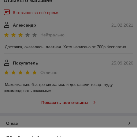
Отзывы о магазине
8 отзывов за всё время
Александр
21.02.2021
Нейтрально
Доставка, оказалась, платная. Хотя написано от 700р бесплатно. 
Покупатель
25.09.2020
Отлично
Максимально быстро связались и доставили товар. Буду 
рекомендовать знакомым.
Показать все отзывы
О нас